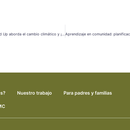
Boletín de julio: Empatía en acción, Build Up aborda el cambio climático y ¡MUCHO MÁS!
os?
Nuestro trabajo
Para padres y familias
SMC