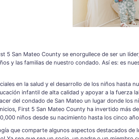
rst 5 San Mateo County se enorgullece de ser un líder,
s y las familias de nuestro condado. Así es: es nuest
ciales en la salud y el desarrollo de los niños hasta
ación infantil de alta calidad y apoyar a la fuerza la
er del condado de San Mateo un lugar donde los ni
nicios, First 5 San Mateo County ha invertido más d
100,000 niños desde su nacimiento hasta los cinco año
logía que comparte algunos aspectos destacados de l
oyo! Ya sea que sea un socio, un padre o un miembro